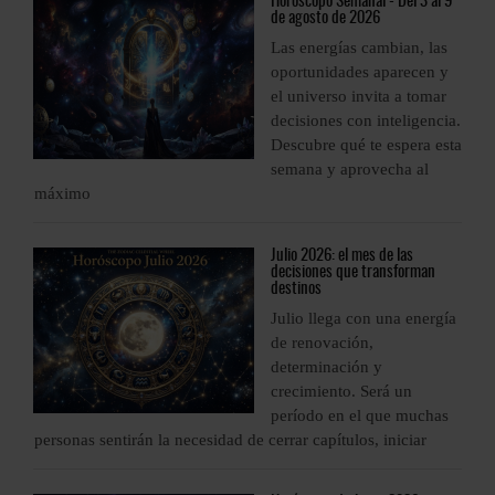
9
Horóscopo
Semanal - Del 3 al 9
de agosto de 2026
Las energías cambian, las
oportunidades aparecen y
el universo invita a tomar
a.
decisiones con inteligencia.
ta
Descubre qué te espera esta
semana y aprovecha al
máximo
m
Julio
2026: el mes de las
decisiones que transforman
destinos
a
Julio llega con una energía
de renovación,
determinación y
crecimiento. Será un
período en el que muchas
personas sentirán la necesidad de cerrar capítulos, iniciar
p