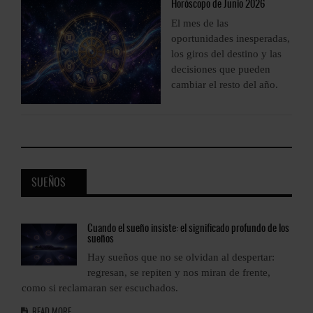
Horóscopo
de Junio 2026
El mes de las
s,
oportunidades inesperadas,
los giros del destino y las
decisiones que pueden
cambiar el resto del año.
SUEÑOS
os
Cuando
el sueño insiste: el significado profundo de los
sueños
Hay sueños que no se olvidan al despertar:
regresan, se repiten y nos miran de frente,
como si reclamaran ser escuchados.
c
READ MORE