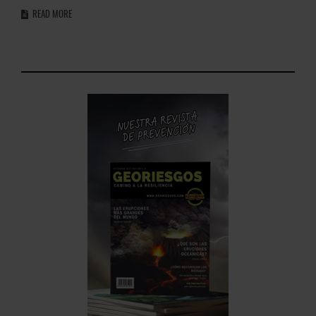
más
READ MORE
R