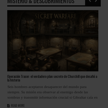
MISTERIO & DESCUBRIMIENTOS
Operación
Tracer: el verdadero plan secreto de Churchill que desafió a
Tap
la historia
Ant
a
Seis hombres aceptaron desaparecer del mundo para
El 
as
siempre. Su misión era observar al enemigo desde las
R
sombras y transmitir información crucial si Gibraltar caía en
READ MORE