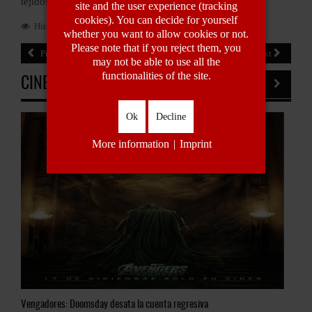
tejidos nobles y combinaciones atemporales.
site and the user experience (tracking
cookies). You can decide for yourself
Hits: 260
whether you want to allow cookies or not.
Please note that if you reject them, you
Prev
Next
may not be able to use all the
functionalities of the site.
CINE & STREAMING
Ok
Decline
More information
|
Imprint
so
Vengadores:
Doomsday desata la cuenta regresiva
Dun