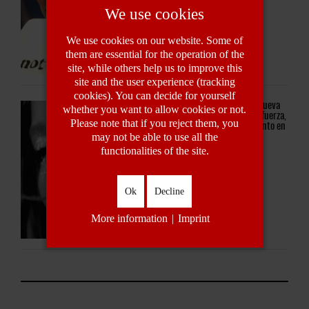
We use cookies
We use cookies on our website. Some of
them are essential for the operation of the
site, while others help us to improve this
site and the user experience (tracking
cookies). You can decide for yourself
KAROL
G conquista una nueva
whether you want to allow cookies or not.
a,
etapa con "MATADORA": fuerza,
Please note that if you reject them, you
en
identidad y empoderamiento en
may not be able to use all the
estado puro
functionalities of the site.
Ok
Decline
More information
|
Imprint