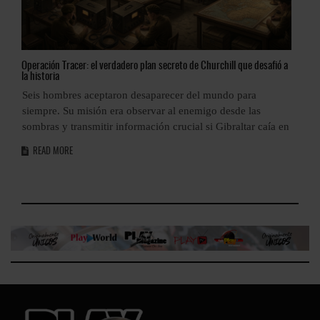
Operación
Tracer: el verdadero plan secreto de Churchill que desafió a
Tap
la historia
Ant
a
Seis hombres aceptaron desaparecer del mundo para
El 
as
siempre. Su misión era observar al enemigo desde las
R
sombras y transmitir información crucial si Gibraltar caía en
READ MORE