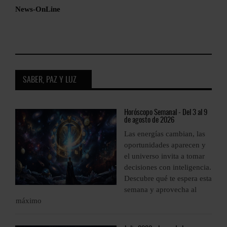
News-OnLine
SABER, PAZ Y LUZ
9
Horóscopo
Semanal - Del 3 al 9
de agosto de 2026
Las energías cambian, las
oportunidades aparecen y
el universo invita a tomar
a.
decisiones con inteligencia.
ta
Descubre qué te espera esta
semana y aprovecha al
máximo
m