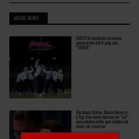
MUSIC NEWS
EMOTI:M
enciende la nueva
generación del K-pop con
"SPARK"
a
Abraham
Mateo, María Becerra
":
y Big One unen fuerzas en "Así":
l
una colaboración que celebra el
amor sin reservas