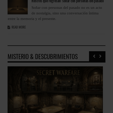
o
Rostros
que regresan: soñar con personas del pasado
Soñar con personas del pasado no es un acto
de nostalgia, sino una conversación íntima
entre la memoria y el presente.
e
READ MORE
MISTERIO & DESCUBRIMIENTOS