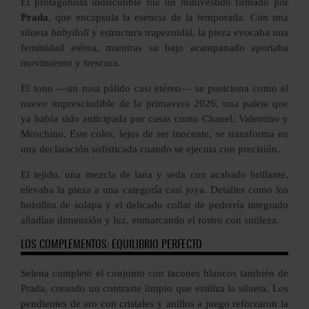
El protagonista indiscutible fue un minivestido firmado por
Prada
, que encapsula la esencia de la temporada. Con una
silueta
babydoll
y estructura trapezoidal, la pieza evocaba una
feminidad etérea, mientras su bajo acampanado aportaba
movimiento y frescura.
El tono —un rosa pálido casi etéreo— se posiciona como el
nuevo imprescindible de la primavera 2026, una paleta que
ya había sido anticipada por casas como Chanel, Valentino y
Moschino. Este color, lejos de ser inocente, se transforma en
una declaración sofisticada cuando se ejecuta con precisión.
El tejido, una mezcla de lana y seda con acabado brillante,
elevaba la pieza a una categoría casi joya. Detalles como los
bolsillos de solapa y el delicado collar de pedrería integrado
añadían dimensión y luz, enmarcando el rostro con sutileza.
LOS COMPLEMENTOS: EQUILIBRIO PERFECTO
Selena completó el conjunto con tacones blancos también de
Prada, creando un contraste limpio que estiliza la silueta. Los
pendientes de aro con cristales y anillos a juego reforzaron la