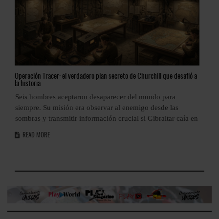
Operación
Tracer: el verdadero plan secreto de Churchill que desafió a
Tap
la historia
Ant
a
Seis hombres aceptaron desaparecer del mundo para
El 
as
siempre. Su misión era observar al enemigo desde las
R
sombras y transmitir información crucial si Gibraltar caía en
READ MORE