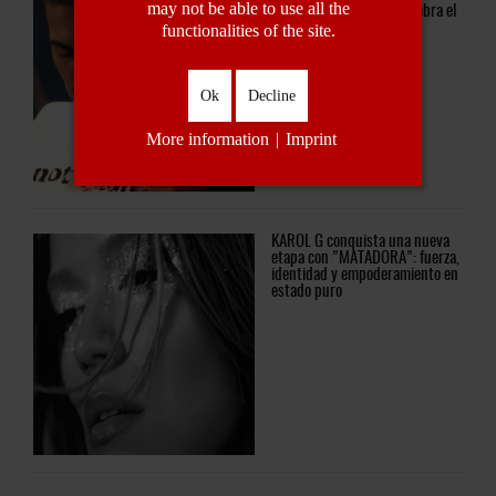
may not be able to use all the
l
una colaboración que celebra el
amor sin reservas
functionalities of the site.
Ok
Decline
More information
|
Imprint
KAROL
G conquista una nueva
a,
etapa con "MATADORA": fuerza,
en
identidad y empoderamiento en
estado puro