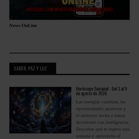
News-OnLine
SABER, PAZ Y LUZ
9
Horóscopo
Semanal - Del 3 al 9
de agosto de 2026
Las energías cambian, las
oportunidades aparecen y
el universo invita a tomar
a.
decisiones con inteligencia.
ta
Descubre qué te espera esta
semana y aprovecha al