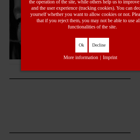
the operation of the site, while others help us to improve 
a,
etapa con "MATADORA": fuerza,
and the user experience (tracking cookies). You can dec
en
identidad y empoderamiento en
estado puro
yourself whether you want to allow cookies or not. Ple
that if you reject them, you may not be able to use al
functionalities of the site.
Ok
Decline
More information
|
Imprint