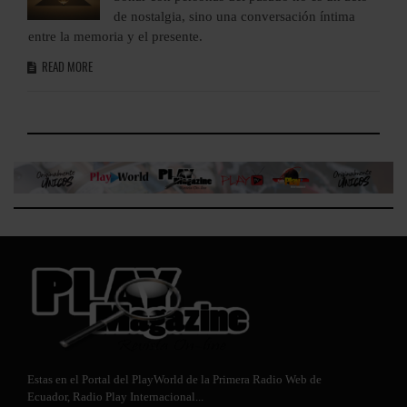
de nostalgia, sino una conversación íntima
entre la memoria y el presente.
e
READ MORE
Estas en el Portal del PlayWorld de la Primera Radio Web de
Ecuador,
Radio Play Internacional
...