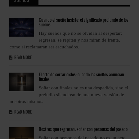
SUEÑOS
os
Cuando
el sueño insiste: el significado profundo de los
sueños
Hay sueños que no se olvidan al despertar:
regresan, se repiten y nos miran de frente,
como si reclamaran ser escuchados.
c
READ MORE
El
arte de cerrar ciclos: cuando los sueños anuncian
finales
l
Soñar con finales no es una despedida, sino el
preludio silencioso de una nueva versión de
nosotros mismos.
n
READ MORE
o
Rostros
que regresan: soñar con personas del pasado
Soñar con personas del pasado no es un acto