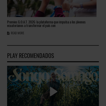
Premios
G.O.A.T. 2026: la plataforma que impulsa a los jóvenes
El
fu
ecuatorianos a transformar el país con
nar
READ MORE
R
PLAY RECOMENDADOS