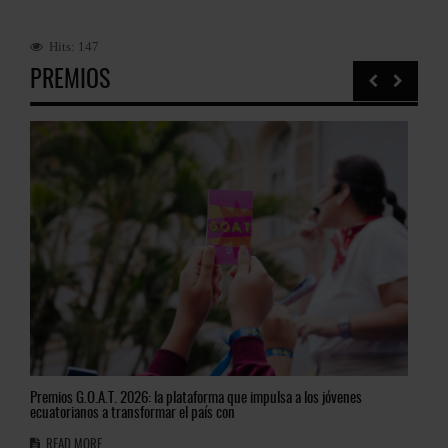
Hits: 147
PREMIOS
Premios
G.O.A.T. 2026: la plataforma que impulsa a los jóvenes
El
fu
ecuatorianos a transformar el país con
nar
READ MORE
R