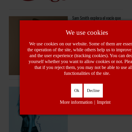
e
Sam
Smith explora el vacío que
deja el amor en “When He’s
Gone”
We use cookies
We use cookies on our website. Some of them are essent
the operation of the site, while others help us to improve 
and the user experience (tracking cookies). You can dec
yourself whether you want to allow cookies or not. Ple
that if you reject them, you may not be able to use al
functionalities of the site.
an
Karol
G y Bruno Mars presentan
Ok
Decline
s
“Still”, un encuentro entre dos
mundos que habla de lo que
More information
|
Imprint
permanece